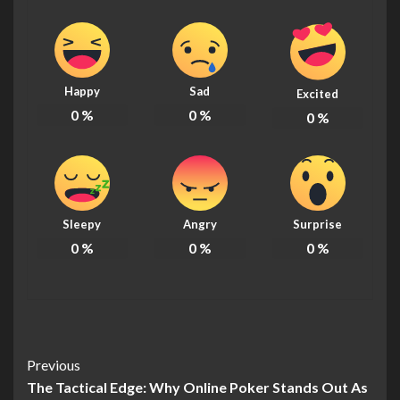
Happy
Sad
Excited
0
%
0
%
0
%
Sleepy
Angry
Surprise
0
%
0
%
0
%
Continue
Previous
The Tactical Edge: Why Online Poker Stands Out As
Reading