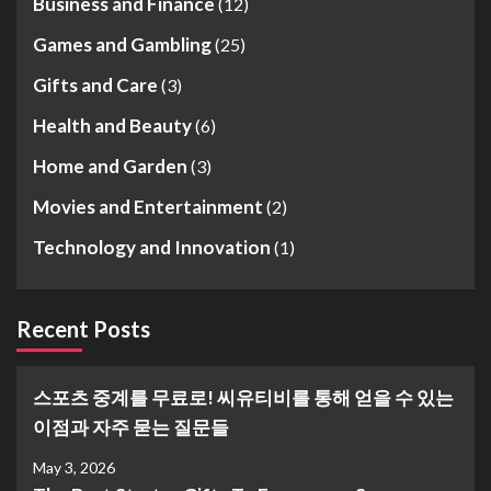
Business and Finance
(12)
Games and Gambling
(25)
Gifts and Care
(3)
Health and Beauty
(6)
Home and Garden
(3)
Movies and Entertainment
(2)
Technology and Innovation
(1)
Recent Posts
스포츠 중계를 무료로! 씨유티비를 통해 얻을 수 있는
이점과 자주 묻는 질문들
May 3, 2026