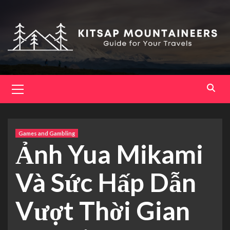
Skip
to
content
Primary
Menu
Games and Gambling
Ảnh Yua Mikami
Và Sức Hấp Dẫn
Vượt Thời Gian