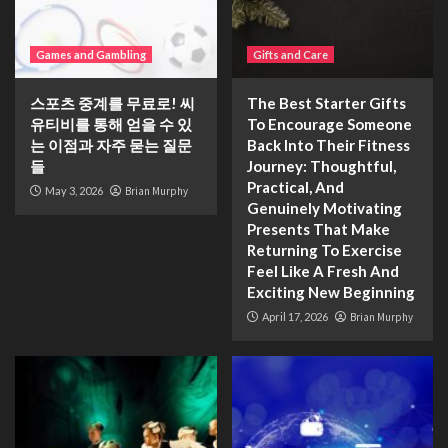
Games and Gambling
Gifts and Care
스포츠 중계를 무료로! 씨
The Best Starter Gifts
유티비를 통해 얻을 수 있
To Encourage Someone
는 이점과 자주 묻는 질문
Back Into Their Fitness
들
Journey: Thoughtful,
Practical, And
May 3, 2026
Brian Murphy
Genuinely Motivating
Presents That Make
Returning To Exercise
Feel Like A Fresh And
Exciting New Beginning
April 17, 2026
Brian Murphy