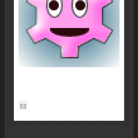
About Post Author
Brian Murphy
info@kitsapmountaineers.org